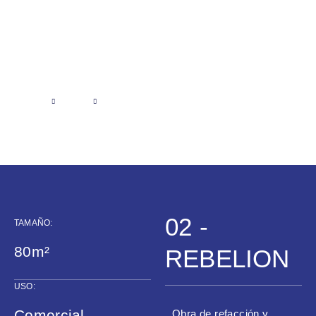
INICIO
OBRAS
REBELIÓN
Rebelión
02 -
TAMAÑO:
80m²
REBELION
USO:
Comercial
Obra de refacción y